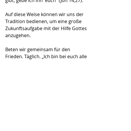
gibt, gebe ich ihn  euch“ (Joh 14,27).
Auf diese Weise können wir uns der 
Tradition bedienen, um eine große 
Zukunftsaufgabe mit der Hilfe Gottes 
anzugehen.
Beten wir gemeinsam für den 
Frieden. Täglich. „Ich bin bei euch alle 
Tage bis ans Ende der Welt“ (Mt 
28,20). 
Kommentare